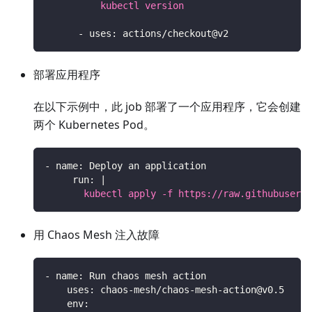
          kubectl version
-
uses
:
 actions/checkout@v2
部署应用程序
在以下示例中，此 job 部署了一个应用程序，它会创建
两个 Kubernetes Pod。
-
name
:
 Deploy an application
run
:
|
       kubectl apply -f https://raw.githubuserco
用 Chaos Mesh 注入故障
-
name
:
 Run chaos mesh action
uses
:
 chaos
-
mesh/chaos
-
mesh
-
action@v0.5
env
: