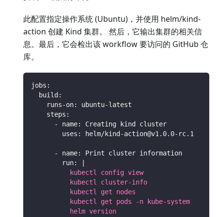
此配置指定操作系统 (Ubuntu)，并使用 helm/kind-
action 创建 Kind 集群。 然后，它输出集群的相关信
息。最后，它会检出该 workflow 要访问的 GitHub 仓
库。
jobs
:
build
:
runs-on
:
 ubuntu
-
latest
steps
:
-
name
:
 Creating kind cluster
uses
:
 helm/kind
-
action@v1.0.0
-
rc.1
-
name
:
 Print cluster information
run
:
|
          kubectl config view
          kubectl cluster-info
          kubectl get nodes
          kubectl get pods -n kube-system
          helm version