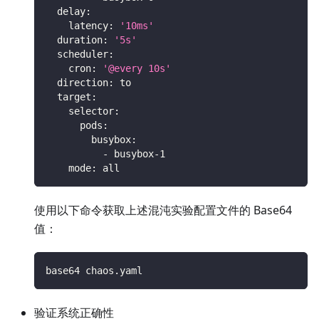
delay
:
latency
:
'10ms'
duration
:
'5s'
scheduler
:
cron
:
'@every 10s'
direction
:
 to
target
:
selector
:
pods
:
busybox
:
-
 busybox
-
1
mode
:
 all
使用以下命令获取上述混沌实验配置文件的 Base64
值：
base64 chaos.yaml
验证系统正确性