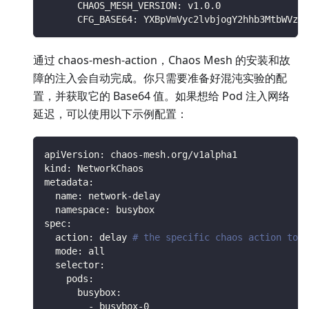
CHAOS_MESH_VERSION
:
 v1.0.0
CFG_BASE64
:
 YXBpVmVyc2lvbjogY2hhb3MtbWVzaC
通过 chaos-mesh-action，Chaos Mesh 的安装和故
障的注入会自动完成。你只需要准备好混沌实验的配
置，并获取它的 Base64 值。如果想给 Pod 注入网络
延迟，可以使用以下示例配置：
apiVersion
:
 chaos
-
mesh.org/v1alpha1
kind
:
 NetworkChaos
metadata
:
name
:
 network
-
delay
namespace
:
 busybox
spec
:
action
:
 delay 
# the specific chaos action to i
mode
:
 all
selector
:
pods
:
busybox
:
-
 busybox
-
0