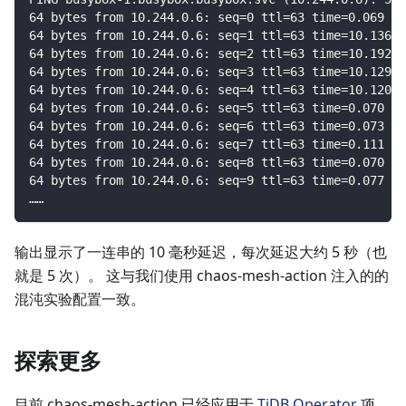
64 bytes from 10.244.0.6: seq=0 ttl=63 time=0.069 ms
64 bytes from 10.244.0.6: seq=1 ttl=63 time=10.136 m
64 bytes from 10.244.0.6: seq=2 ttl=63 time=10.192 m
64 bytes from 10.244.0.6: seq=3 ttl=63 time=10.129 m
64 bytes from 10.244.0.6: seq=4 ttl=63 time=10.120 m
64 bytes from 10.244.0.6: seq=5 ttl=63 time=0.070 ms
64 bytes from 10.244.0.6: seq=6 ttl=63 time=0.073 ms
64 bytes from 10.244.0.6: seq=7 ttl=63 time=0.111 ms
64 bytes from 10.244.0.6: seq=8 ttl=63 time=0.070 ms
64 bytes from 10.244.0.6: seq=9 ttl=63 time=0.077 ms
……
输出显示了一连串的 10 毫秒延迟，每次延迟大约 5 秒（也
就是 5 次）。 这与我们使用 chaos-mesh-action 注入的的
混沌实验配置一致。
探索更多
目前 chaos-mesh-action 已经应用于
TiDB Operator
项