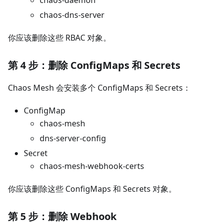
chaos-dns-server
你应该删除这些 RBAC 对象。
第 4 步：删除 ConfigMaps 和 Secrets
Chaos Mesh 会安装多个 ConfigMaps 和 Secrets：
ConfigMap
chaos-mesh
dns-server-config
Secret
chaos-mesh-webhook-certs
你应该删除这些 ConfigMaps 和 Secrets 对象。
第 5 步：删除 Webhook