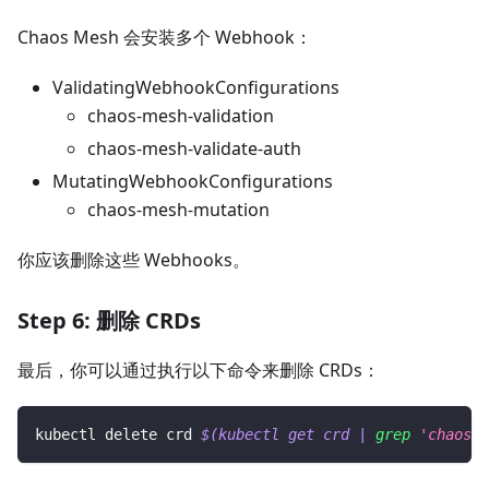
Chaos Mesh 会安装多个 Webhook：
ValidatingWebhookConfigurations
chaos-mesh-validation
chaos-mesh-validate-auth
MutatingWebhookConfigurations
chaos-mesh-mutation
你应该删除这些 Webhooks。
Step 6: 删除 CRDs
最后，你可以通过执行以下命令来删除 CRDs：
kubectl delete crd 
$(
kubectl get crd 
|
grep
'chaos-m