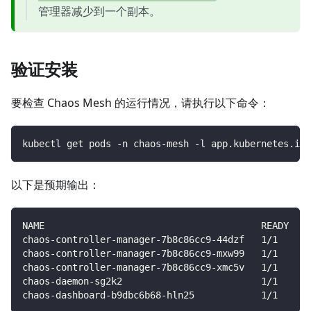
管理器减少到一个副本。
验证安装
要检查 Chaos Mesh 的运行情况，请执行以下命令：
kubectl get pods -n chaos-mesh -l app.kubernetes.io/
以下是预期输出：
NAME                                       READY   S
chaos-controller-manager-7b8c86cc9-44dzf   1/1     R
chaos-controller-manager-7b8c86cc9-mxw99   1/1     R
chaos-controller-manager-7b8c86cc9-xmc5v   1/1     R
chaos-daemon-sg2k2                         1/1     R
chaos-dashboard-b9dbc6b68-hln25            1/1     R